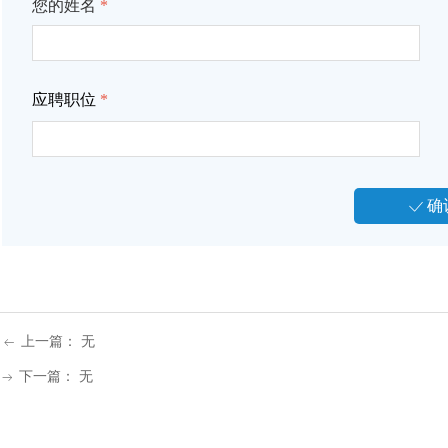
您的姓名
*
应聘职位
*
确
ꀘ
上一篇：
无
ꂃ
下一篇：
无
ꁹ